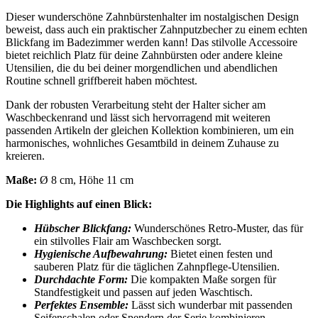
Dieser wunderschöne Zahnbürstenhalter im nostalgischen Design
beweist, dass auch ein praktischer Zahnputzbecher zu einem echten
Blickfang im Badezimmer werden kann! Das stilvolle Accessoire
bietet reichlich Platz für deine Zahnbürsten oder andere kleine
Utensilien, die du bei deiner morgendlichen und abendlichen
Routine schnell griffbereit haben möchtest.
Dank der robusten Verarbeitung steht der Halter sicher am
Waschbeckenrand und lässt sich hervorragend mit weiteren
passenden Artikeln der gleichen Kollektion kombinieren, um ein
harmonisches, wohnliches Gesamtbild in deinem Zuhause zu
kreieren.
Maße:
Ø 8 cm, Höhe 11 cm
Die Highlights auf einen Blick:
Hübscher Blickfang:
Wunderschönes Retro-Muster, das für
ein stilvolles Flair am Waschbecken sorgt.
Hygienische Aufbewahrung:
Bietet einen festen und
sauberen Platz für die täglichen Zahnpflege-Utensilien.
Durchdachte Form:
Die kompakten Maße sorgen für
Standfestigkeit und passen auf jeden Waschtisch.
Perfektes Ensemble:
Lässt sich wunderbar mit passenden
Seifenschalen oder Spendern der Serie kombinieren.