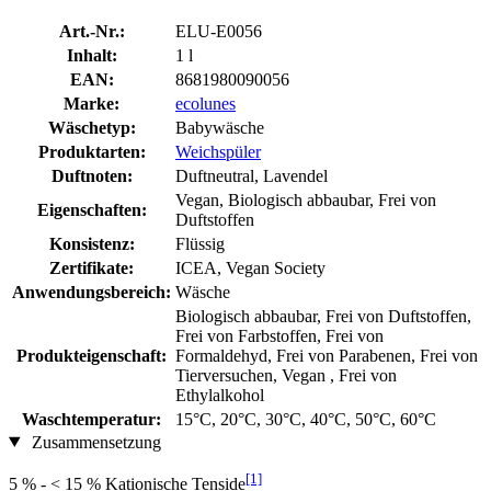
Art.-Nr.:
ELU-E0056
Inhalt:
1 l
EAN:
8681980090056
Marke:
ecolunes
Wäschetyp:
Babywäsche
Produktarten:
Weichspüler
Duftnoten:
Duftneutral, Lavendel
Vegan, Biologisch abbaubar, Frei von
Eigenschaften:
Duftstoffen
Konsistenz:
Flüssig
Zertifikate:
ICEA, Vegan Society
Anwendungsbereich:
Wäsche
Biologisch abbaubar, Frei von Duftstoffen,
Frei von Farbstoffen, Frei von
Produkteigenschaft:
Formaldehyd, Frei von Parabenen, Frei von
Tierversuchen, Vegan , Frei von
Ethylalkohol
Waschtemperatur:
15°C, 20°C, 30°C, 40°C, 50°C, 60°C
Zusammensetzung
[1]
5 % - < 15 % Kationische Tenside