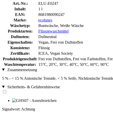
Art.-Nr.:
ELU-E0247
Inhalt:
1 l
EAN:
8681980090247
Marke:
ecolunes
Wäschetyp:
Buntwäsche, Weiße Wäsche
Produktarten:
Flüssigwaschmittel
Duftnoten:
Duftneutral
Eigenschaften:
Vegan, Frei von Duftstoffen
Konsistenz:
Flüssig
Zertifikate:
ICEA, Vegan Society
Produkteigenschaft:
Frei von Duftstoffen, Frei von Farbstoffen, F
Waschtemperatur:
15°C, 20°C, 30°C, 40°C, 50°C, 60°C, 90°C
Zusammensetzung
5 % - < 15 % Anionische Tenside, < 5 % Seife, Nichtionische Tensi
Sicherheits- & Gefahrenhinweise
Signalwort: Achtung