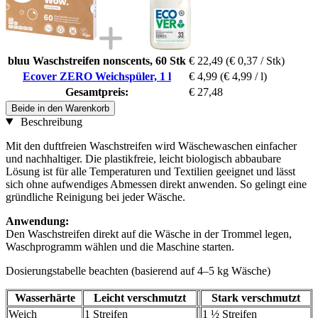
bluu Waschstreifen nonscents, 60 Stk
€ 22,49
(€ 0,37 / Stk)
Ecover ZERO Weichspüler, 1 l
€ 4,99
(€ 4,99 / l)
Gesamtpreis:
€ 27,48
Beide in den Warenkorb
Beschreibung
Mit den duftfreien Waschstreifen wird Wäschewaschen einfacher
und nachhaltiger. Die plastikfreie, leicht biologisch abbaubare
Lösung ist für alle Temperaturen und Textilien geeignet und lässt
sich ohne aufwendiges Abmessen direkt anwenden. So gelingt eine
gründliche Reinigung bei jeder Wäsche.
Anwendung:
Den Waschstreifen direkt auf die Wäsche in der Trommel legen,
Waschprogramm wählen und die Maschine starten.
Dosierungstabelle beachten (basierend auf 4–5 kg Wäsche)
Wasserhärte
Leicht verschmutzt
Stark verschmutzt
Weich
1 Streifen
1 ½ Streifen