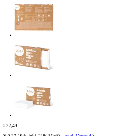
€ 22,49
(
€ 0,37 / Stk
, inkl. 21% MwSt.
-
zzgl. Versand
)