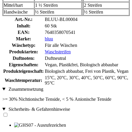
Mittel/hart
1 ½ Streifen
2 Streifen
Handwäsche
½ Streifen
½ Streifen
Art.-Nr.:
BLUU-BL00004
Inhalt:
60 Stk
EAN:
7640358070541
Marke:
bluu
Wäschetyp:
Für alle Wäschen
Produktarten:
Waschstreifen
Duftnoten:
Duftneutral
Eigenschaften:
Vegan, Plastikfrei, Biologisch abbaubar
Produkteigenschaft:
Biologisch abbaubar, Frei von Plastik, Vegan
15°C, 20°C, 30°C, 40°C, 50°C, 60°C, 90°C,
Waschtemperatur:
95°C
Zusammensetzung
>= 30% Nichtionische Tenside, < 5 % Anionische Tenside
Sicherheits- & Gefahrenhinweise